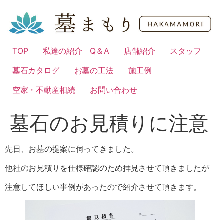
コ
ン
テ
ン
TOP
私達の紹介 Q＆A
店舗紹介
スタッフ
ツ
に
墓石カタログ
お墓の工法
施工例
ス
キ
空家・不動産相続
お問い合わせ
ッ
プ
墓石のお見積りに注意
先日、お墓の提案に伺ってきました。
他社のお見積りを仕様確認のため拝見させて頂きましたが
注意してほしい事例があったので紹介させて頂きます。