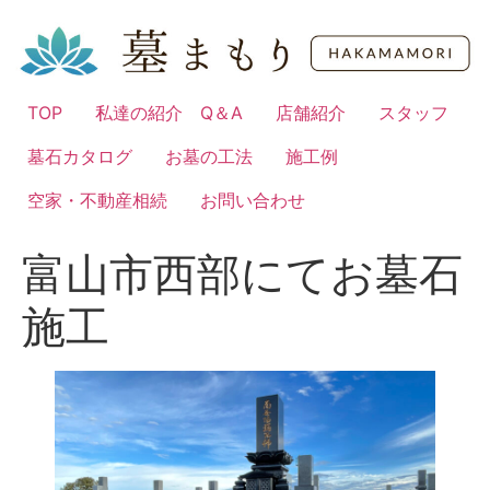
コ
ン
テ
ン
TOP
私達の紹介 Q＆A
店舗紹介
スタッフ
ツ
に
墓石カタログ
お墓の工法
施工例
ス
キ
空家・不動産相続
お問い合わせ
ッ
プ
富山市西部にてお墓石
施工