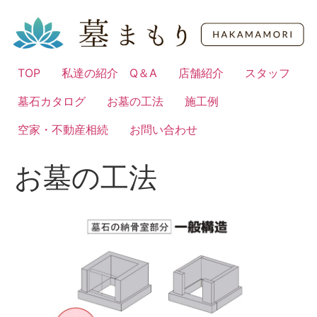
コ
ン
テ
ン
TOP
私達の紹介 Q＆A
店舗紹介
スタッフ
ツ
に
墓石カタログ
お墓の工法
施工例
ス
キ
空家・不動産相続
お問い合わせ
ッ
プ
お墓の工法